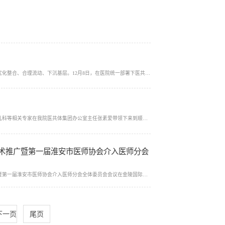
为进一步密切与乡镇卫生院的联系，建立区域医疗联合体，推动优质医疗卫生资源优化整合、合理流动、下沉基层。12月8日，在医院统一部署下医共体办公室主任张素爱的带领下...
金秋十月，丹桂飘香。10月27日上午，我院心内科、消化内科、普外科、妇产科、儿科等相关专家在我院医共体集团办公室主任张素爱带领下来到顺河镇开展淮安医院医共体集团...
技术推广暨第一届淮安市医师协会介入医师分会
近日，由我院举办的2021年第一届淮安影像与介入沙龙、淮安医院医共体技术推广暨第一届淮安市医师协会介入医师分会全体委员会会议在金陵国际酒店行政厅顺利召开，会议邀...
下一页
尾页