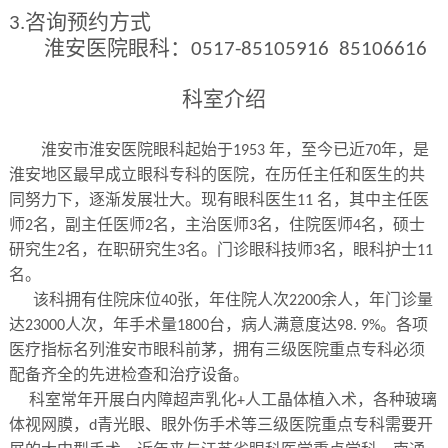
咨询预约方式
3.
淮安医院眼科：
0517-85105916 85106616
科室介绍
淮安市淮安医院眼科起始于
年，至今已近
年，是
1953
70
淮安地区最早成立眼科专科的医院，在历任主任和医生的共
同努力下，逐渐发展壮大。现有眼科医生
名，其中主任医
11
师
名，副主任医师
名，主治医师
名，住院医师
名，硕士
2
2
3
4
研究生
名，在职研究生
名。门诊眼科技师
名，眼科护士
2
3
3
11
名。
该科拥有住院床位
张，年住院人次
余人，年门诊量
40
2200
达
人次，年手术量
台，病人满意度达
。各项
23000
1800
98. 9%
医疗指标名列淮安市眼科前茅，拥有三级医院重点专科必须
配备齐全的先进检查和治疗设备。
科室常年开展白内障超声乳化
人工晶体植入术，各种玻璃
+
体视网膜，
青光眼、眼外伤手术等三级医院重点专科需要开
d