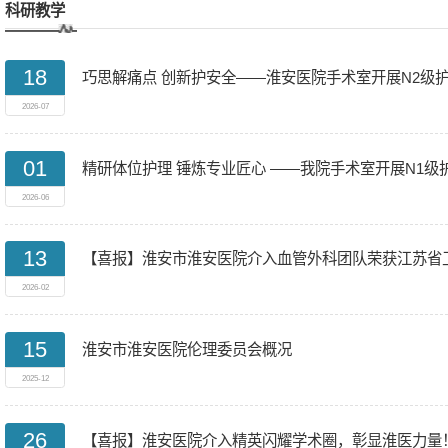
科研教学
18
巧思解痛点 创新护安全——淮安医院手术室开展N2
2026-07
01
精研体位护理 锤炼专业匠心 ——我院手术室开展N1
2026-06
13
【喜报】淮安市淮安医院介入血管外科团队荣获江苏省
2026-02
15
淮安市淮安医院伦理委员会概况
2025-12
26
【喜报】淮安医院介入精英闪耀学术圈，彰显淮医力量