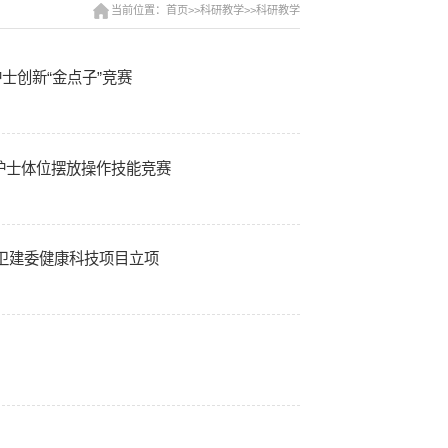
当前位置：首页>>科研教学>>科研教学
级护士创新“金点子”竞赛
级护士体位摆放操作技能竞赛
卫建委健康科技项目立项
！